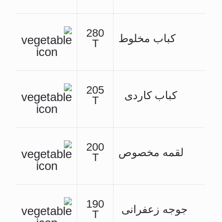
280
کباب مخلوط
T
205
کباب کاردی
T
200
لقمه مخصوص
T
190
جوجه زعفرانی
T