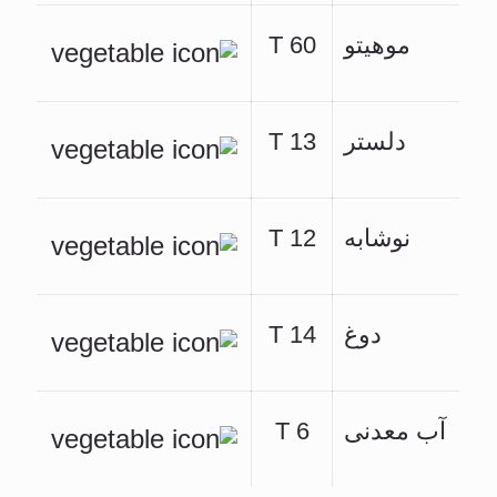
موهیتو
60 T
دلستر
13 T
نوشابه
12 T
دوغ
14 T
آب معدنی
6 T