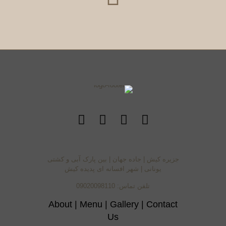
جزیره کیش | جاده جهان | بین پارک آبی و کشتی
یونانی | شهر افسانه ای پدیده کیش
تلفن تماس: 09020098110
About
|
Menu
|
Gallery
|
Contact
Us