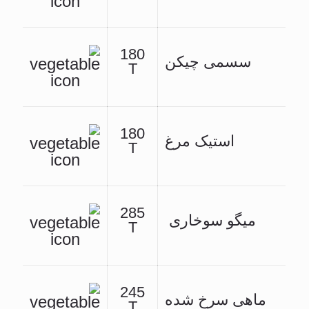
180
سسمی چیکن
T
180
استیک مرغ
T
285
میگو سوخاری
T
245
ماهی سرخ شده
T